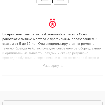
В сервисном центре soc.asko-remont-center.ru в Сочи
работают опытные мастера с профильным образованием и
стажем от 5 до 12 лет. Они специализируются на ремонте
техники бренда Asko, используют современное оборудование
и оригинальные запчасти. Каждый инженер регулярно
проходит обучение и сертификацию, что позволяет быстро и
точноdiagnostikировать поломки и восстанавливать технику с
Развернуть
сохранением гарантии до 3 лет. Наши мастера решают
сложные случаи: от замены матриц и материнских плат до
ремонта после залития и восстановления данных. Благодаря
высокой квалификации и ответственному подходу клиенты
получают быстрый, качественный ремонт и понятные
объяснения по результатам диагностики.