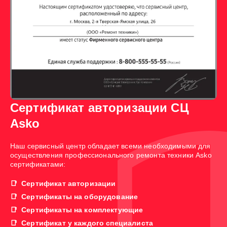
Сертификат авторизации СЦ
Asko
Наш сервисный центр обладает всеми необходимыми для
осуществления профессионального ремонта техники Asko
сертификатами:
Сертификат авторизации
Сертификаты на оборудование
Сертификаты на комплектующие
Сертификат у каждого специалиста