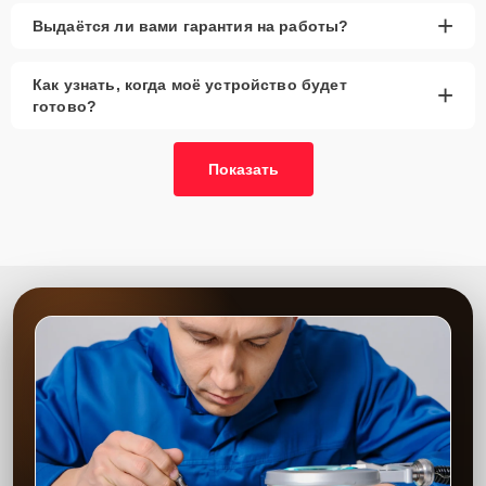
сервиса
+
Выдаётся ли вами гарантия на работы?
Низкие цены и скидки
— выгодные условия
Как узнать, когда моё устройство будет
+
для замены.
готово?
Срочный ремонт
— минимальные сроки
замены нагревательного элемента.
Показать
Доставка и выезд
— возможность получения
услуги на дому.
Запчасти в наличии
— оригинальные
комплектующие и аналоги всегда на складе.
Гарантия качества
— долговечный результат
после замены.
Сервисный центр предлагает квалифицированную замену ТЭНов
сушильных машин. Все работы выполняются мастерами с
большим опытом, что обеспечивает надежную работу техники
после ремонта. Мы всегда используем только проверенные
детали и гарантируем качественное выполнение работы.