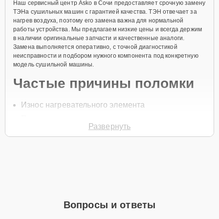
Наш сервисный центр Asko в Сочи предоставляет срочную замену
ТЭНа сушильных машин с гарантией качества. ТЭН отвечает за
нагрев воздуха, поэтому его замена важна для нормальной
работы устройства. Мы предлагаем низкие цены и всегда держим
в наличии оригинальные запчасти и качественные аналоги.
Замена выполняется оперативно, с точной диагностикой
неисправности и подбором нужного компонента под конкретную
модель сушильной машины.
Частые причины поломки
Износ нагревательного элемента
Перегрев
Развернуть
Неправильная эксплуатация
Короткое замыкание
Нарушение изоляции проводки
Для заказа замены ТЭНа, позвоните по телефону +7 (800) 301-53-
70 или оставьте
Заявку на сайте
. Специалист перезвонит в
течение минуты для уточнения всех деталей и записи на ремонт.
Вопросы и ответы
Главные особенности