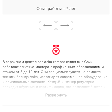
Опыт работы – 7 лет
В сервисном центре soc.asko-remont-center.ru в Сочи
работают опытные мастера с профильным образованием и
стажем от 5 до 12 лет. Они специализируются на ремонте
техники бренда Asko, используют современное оборудование
и оригинальные запчасти. Каждый инженер регулярно
проходит обучение и сертификацию, что позволяет быстро и
точноdiagnostikировать поломки и восстанавливать технику с
Развернуть
сохранением гарантии до 3 лет. Наши мастера решают
сложные случаи: от замены матриц и материнских плат до
ремонта после залития и восстановления данных. Благодаря
высокой квалификации и ответственному подходу клиенты