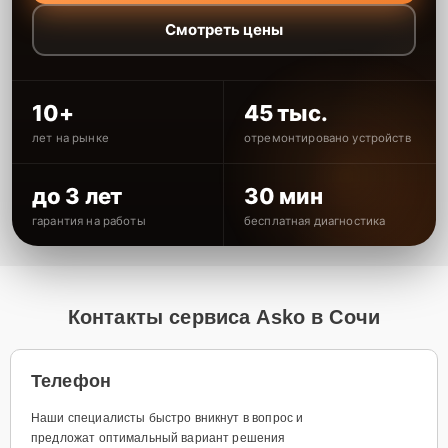
Смотреть цены
10+
45 тыс.
лет на рынке
отремонтировано устройств
до 3 лет
30 мин
гарантия на работы
бесплатная диагностика
Контакты сервиса Asko в Сочи
Телефон
Наши специалисты быстро вникнут в вопрос и
предложат оптимальный вариант решения