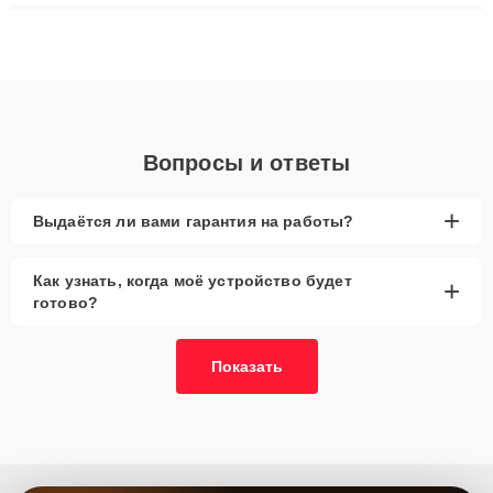
ремонта после залития и восстановления данных. Благодаря
высокой квалификации и ответственному подходу клиенты
получают быстрый, качественный ремонт и понятные
объяснения по результатам диагностики.
Вопросы и ответы
+
Выдаётся ли вами гарантия на работы?
Как узнать, когда моё устройство будет
+
готово?
Показать