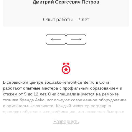
Дмитрий Сергеевич Петров
Опыт работы – 7 лет
В сервисном центре soc.asko-remont-center.ru в Сочи
работают опытные мастера с профильным образованием и
стажем от 5 до 12 лет. Они специализируются на ремонте
техники бренда Asko, используют современное оборудование
и оригинальные запчасти. Каждый инженер регулярно
проходит обучение и сертификацию, что позволяет быстро и
точноdiagnostikировать поломки и восстанавливать технику с
Развернуть
сохранением гарантии до 3 лет. Наши мастера решают
сложные случаи: от замены матриц и материнских плат до