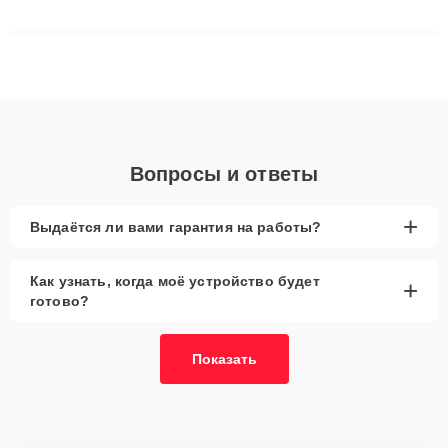
сложные случаи: от замены матриц и материнских плат до
ремонта после залития и восстановления данных. Благодаря
высокой квалификации и ответственному подходу клиенты
получают быстрый, качественный ремонт и понятные
объяснения по результатам диагностики.
Вопросы и ответы
+
Выдаётся ли вами гарантия на работы?
Как узнать, когда моё устройство будет
+
готово?
Показать