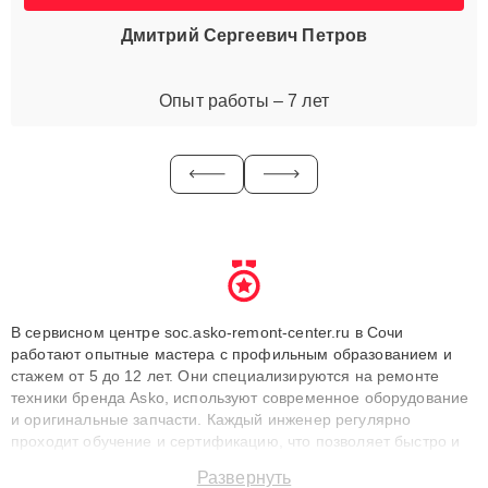
Дмитрий Сергеевич Петров
Опыт работы – 7 лет
В сервисном центре soc.asko-remont-center.ru в Сочи
работают опытные мастера с профильным образованием и
стажем от 5 до 12 лет. Они специализируются на ремонте
техники бренда Asko, используют современное оборудование
и оригинальные запчасти. Каждый инженер регулярно
проходит обучение и сертификацию, что позволяет быстро и
точноdiagnostikировать поломки и восстанавливать технику с
Развернуть
сохранением гарантии до 3 лет. Наши мастера решают