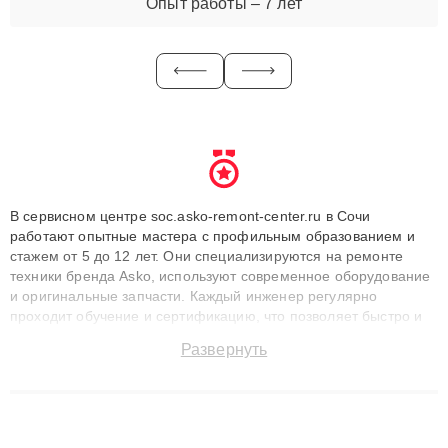
Опыт работы – 7 лет
В сервисном центре soc.asko-remont-center.ru в Сочи
работают опытные мастера с профильным образованием и
стажем от 5 до 12 лет. Они специализируются на ремонте
техники бренда Asko, используют современное оборудование
и оригинальные запчасти. Каждый инженер регулярно
проходит обучение и сертификацию, что позволяет быстро и
точноdiagnostikировать поломки и восстанавливать технику с
Развернуть
сохранением гарантии до 3 лет. Наши мастера решают
сложные случаи: от замены матриц и материнских плат до
ремонта после залития и восстановления данных. Благодаря
высокой квалификации и ответственному подходу клиенты
получают быстрый, качественный ремонт и понятные