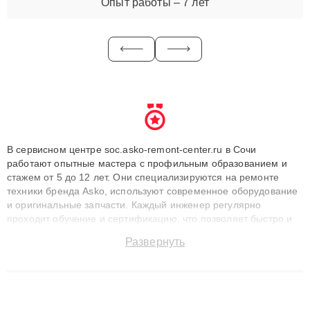
Опыт работы – 7 лет
В сервисном центре soc.asko-remont-center.ru в Сочи
работают опытные мастера с профильным образованием и
стажем от 5 до 12 лет. Они специализируются на ремонте
техники бренда Asko, используют современное оборудование
и оригинальные запчасти. Каждый инженер регулярно
проходит обучение и сертификацию, что позволяет быстро и
точноdiagnostikировать поломки и восстанавливать технику с
Развернуть
сохранением гарантии до 3 лет. Наши мастера решают
сложные случаи: от замены матриц и материнских плат до
ремонта после залития и восстановления данных. Благодаря
высокой квалификации и ответственному подходу клиенты
получают быстрый, качественный ремонт и понятные