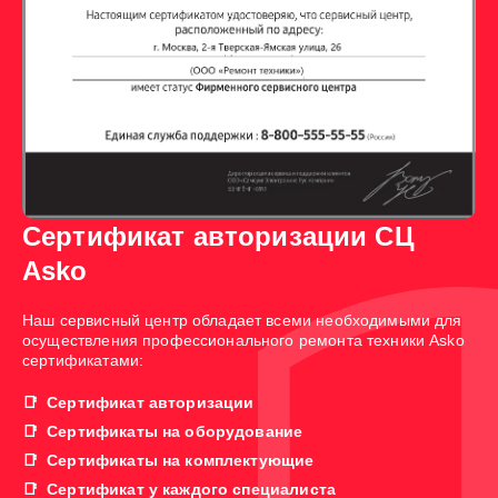
Сертификат авторизации СЦ
Asko
Наш сервисный центр обладает всеми необходимыми для
осуществления профессионального ремонта техники Asko
сертификатами:
Сертификат авторизации
Сертификаты на оборудование
Сертификаты на комплектующие
Сертификат у каждого специалиста