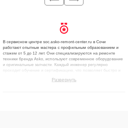
В сервисном центре soc.asko-remont-center.ru в Сочи
работают опытные мастера с профильным образованием и
стажем от 5 до 12 лет. Они специализируются на ремонте
техники бренда Asko, используют современное оборудование
и оригинальные запчасти. Каждый инженер регулярно
проходит обучение и сертификацию, что позволяет быстро и
точноdiagnostikировать поломки и восстанавливать технику с
Развернуть
сохранением гарантии до 3 лет. Наши мастера решают
сложные случаи: от замены матриц и материнских плат до
ремонта после залития и восстановления данных. Благодаря
высокой квалификации и ответственному подходу клиенты
получают быстрый, качественный ремонт и понятные
объяснения по результатам диагностики.