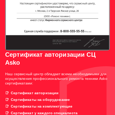
Сертификат авторизации СЦ
Asko
Наш сервисный центр обладает всеми необходимыми для
осуществления профессионального ремонта техники Asko
сертификатами:
Сертификат авторизации
Сертификаты на оборудование
Сертификаты на комплектующие
Сертификат у каждого специалиста