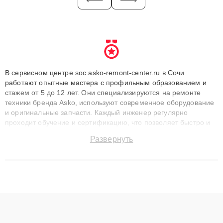
В сервисном центре soc.asko-remont-center.ru в Сочи
работают опытные мастера с профильным образованием и
стажем от 5 до 12 лет. Они специализируются на ремонте
техники бренда Asko, используют современное оборудование
и оригинальные запчасти. Каждый инженер регулярно
проходит обучение и сертификацию, что позволяет быстро и
точноdiagnostikировать поломки и восстанавливать технику с
Развернуть
сохранением гарантии до 3 лет. Наши мастера решают
сложные случаи: от замены матриц и материнских плат до
ремонта после залития и восстановления данных. Благодаря
высокой квалификации и ответственному подходу клиенты
получают быстрый, качественный ремонт и понятные
объяснения по результатам диагностики.