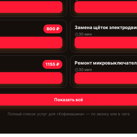
Замена щёток электродви
800 ₽
30 мин
Ремонт микровыключател
1155 ₽
30 мин
Показать всё
Полный список услуг для «
Кофемашина
» — по звонку или в чате