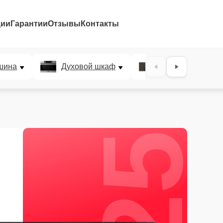
ции
Гарантии
Отзывы
Контакты
25%
шина
Духовой шкаф
Варочная панел