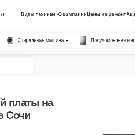
-70
Виды техники
О компании
Цены на ремонт
Ак
Стиральная машина
Посудомоечная ма
ой платы
на
в Сочи