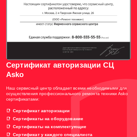
Сертификат авторизации СЦ
Asko
Наш сервисный центр обладает всеми необходимыми для
осуществления профессионального ремонта техники Asko
сертификатами:
Сертификат авторизации
Сертификаты на оборудование
Сертификаты на комплектующие
Сертификат у каждого специалиста