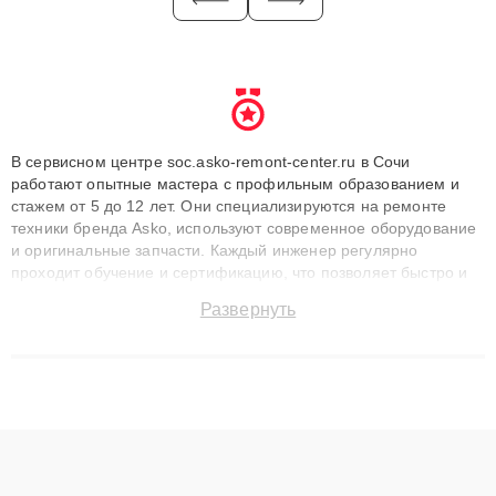
В сервисном центре soc.asko-remont-center.ru в Сочи
работают опытные мастера с профильным образованием и
стажем от 5 до 12 лет. Они специализируются на ремонте
техники бренда Asko, используют современное оборудование
и оригинальные запчасти. Каждый инженер регулярно
проходит обучение и сертификацию, что позволяет быстро и
точноdiagnostikировать поломки и восстанавливать технику с
Развернуть
сохранением гарантии до 3 лет. Наши мастера решают
сложные случаи: от замены матриц и материнских плат до
ремонта после залития и восстановления данных. Благодаря
высокой квалификации и ответственному подходу клиенты
получают быстрый, качественный ремонт и понятные
объяснения по результатам диагностики.